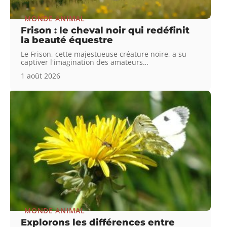
MONDE ANIMAL
Frison : le cheval noir qui redéfinit
la beauté équestre
Le Frison, cette majestueuse créature noire, a su
captiver l'imagination des amateurs
…
1 août 2026
MONDE ANIMAL
Explorons les différences entre