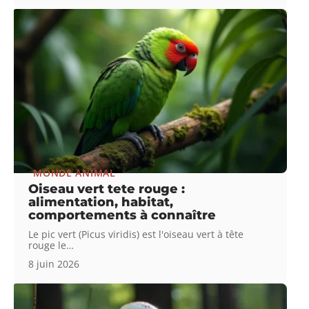
MONDE ANIMAL
Oiseau vert tete rouge :
alimentation, habitat,
comportements à connaître
Le pic vert (Picus viridis) est l'oiseau vert à tête
rouge le
…
8 juin 2026