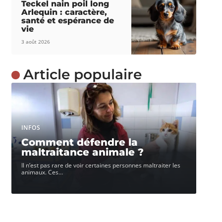
Teckel nain poil long
Arlequin : caractère,
santé et espérance de
vie
3 août 2026
Article populaire
INFOS
Comment défendre la
maltraitance animale ?
Il n’est pas rare de voir certaines personnes maltraiter les
animaux. Ces
…