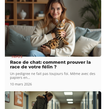
INFOS
Race de chat: comment prouver la
race de votre félin ?
Un pedigree ne fait pas toujours foi. Même avec des
papiers en
…
10 mars 2026