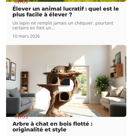
INFOS
Élever un animal lucratif : quel est le
plus facile à élever ?
Un lapin ne remplit jamais un chéquier, pourtant
certains en font un
…
10 mars 2026
INFOS
Arbre à chat en bois flotté :
originalité et style