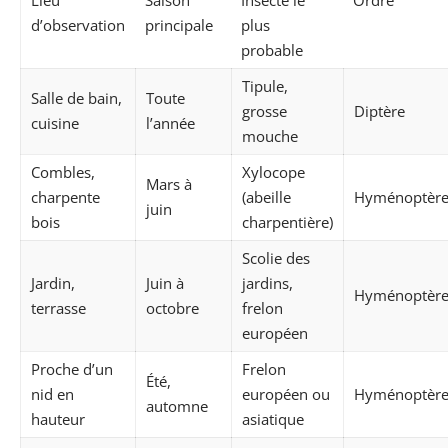
Lieu
Saison
Insecte le
Ordre
d’observation
principale
plus
probable
Tipule,
Salle de bain,
Toute
grosse
Diptère
cuisine
l’année
mouche
Combles,
Xylocope
Mars à
charpente
(abeille
Hyménoptèr
juin
bois
charpentière)
Scolie des
Jardin,
Juin à
jardins,
Hyménoptèr
terrasse
octobre
frelon
européen
Proche d’un
Frelon
Été,
nid en
européen ou
Hyménoptèr
automne
hauteur
asiatique