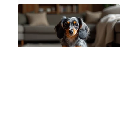
CHIENS
Teckel nain poil long Arlequin :
caractère, santé et espérance de vie
3 août 2026
Article populaire
INFOS