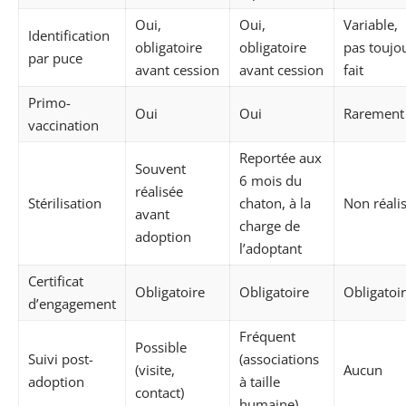
Oui,
Oui,
Variable,
Identification
obligatoire
obligatoire
pas toujo
par puce
avant cession
avant cession
fait
Primo-
Oui
Oui
Rarement
vaccination
Reportée aux
Souvent
6 mois du
réalisée
Stérilisation
chaton, à la
Non réali
avant
charge de
adoption
l’adoptant
Certificat
Obligatoire
Obligatoire
Obligatoi
d’engagement
Fréquent
Possible
Suivi post-
(associations
(visite,
Aucun
adoption
à taille
contact)
humaine)