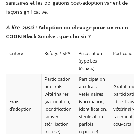
sanitaires et les obligations post-adoption varient de
façon significative.
A lire aussi :
Adoption ou élevage pour un main
COON Black Smoke : que choisir ?
Critère
Refuge / SPA
Association
Particulier
(type Les
ti’chats)
Participation
Participation
aux frais
aux frais
Gratuit o
vétérinaires
vétérinaires
participat
Frais
(vaccination,
(vaccination,
libre, frais
d’adoption
identification,
identification,
vétérinair
souvent
stérilisation
rarement
stérilisation
parfois
couverts
incluse)
reportée)