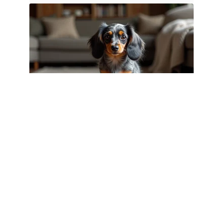
CHIENS
Teckel nain poil long Arlequin :
caractère, santé et espérance de vie
3 août 2026
Article populaire
INFOS