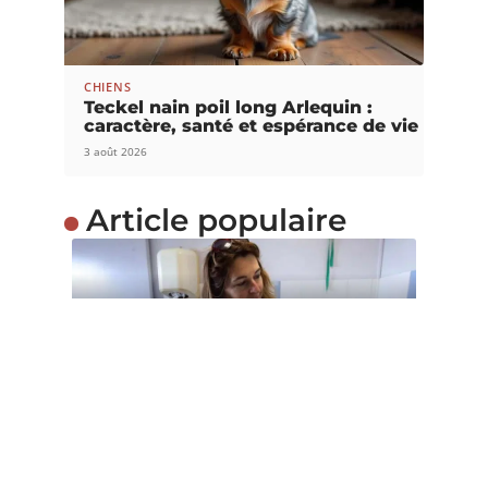
CHIENS
Teckel nain poil long Arlequin :
caractère, santé et espérance de vie
3 août 2026
Article populaire
INFOS
Comment défendre la
maltraitance animale ?
Il n’est pas rare de voir certaines personnes
maltraiter les animaux. Ces
…