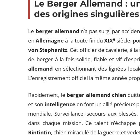
Le Berger Allemand : un
des origines singulières
Le
berger allemand
n’a pas surgi par accident
e
en
Allemagne
à la toute fin du
XIX
siècle, po
von Stephanitz
. Cet officier de cavalerie, à l
de berger à la fois solide, fiable et vif d’espr
allemand
en sélectionnant des lignées local
L’enregistrement officiel la même année propul
Rapidement, le
berger allemand chien
quitt
et son
intelligence
en font un allié précieux po
mondiale. Surveillance, secours aux blessés, m
dans chaque mission. Ce talent n’échappe pa
Rintintin
, chien miraculé de la guerre et vede