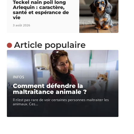
Teckel nain poil long
Arlequin : caractère,
santé et espérance de
vie
3 août 2026
Article populaire
INFOS
Comment défendre la
maltraitance animale ?
Il n’est pas rare de voir certaines personnes maltraiter les
animaux. Ces
…