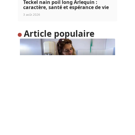
Teckel nain poil long Arlequin :
caractère, santé et espérance de vie
3 août 2026
Article populaire
INFOS
Comment défendre la
maltraitance animale ?
Il n’est pas rare de voir certaines personnes
maltraiter les animaux. Ces
…
Contact
Mentions Légales
Sitemap
© 2025 | chiensetchats.net