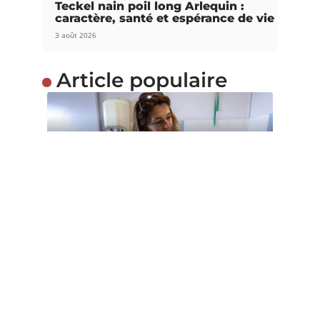
Teckel nain poil long Arlequin :
caractère, santé et espérance de vie
3 août 2026
Article populaire
INFOS
Comment défendre la
maltraitance animale ?
Il n’est pas rare de voir certaines personnes
maltraiter les animaux. Ces
…
Contact
Mentions Légales
Sitemap
© 2025 | chiensetchats.net