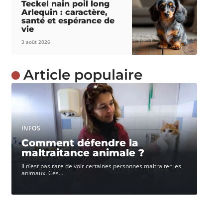
Teckel nain poil long
Arlequin : caractère,
santé et espérance de
vie
3 août 2026
Article populaire
INFOS
Comment défendre la
maltraitance animale ?
Il n’est pas rare de voir certaines personnes maltraiter les
animaux. Ces
…