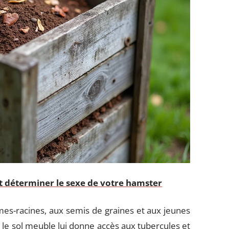
 déterminer le sexe de votre hamster
mes-racines, aux semis de graines et aux jeunes
s le sol meuble lui donne accès aux tubercules et