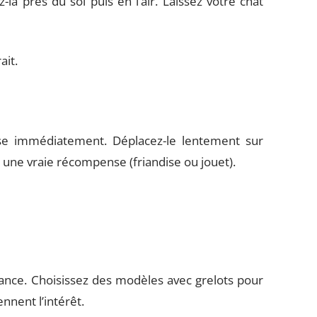
la près du sol puis en l’air. Laissez votre chat
.
ait.
sse immédiatement. Déplacez-le lentement sur
 une vraie récompense (friandise ou jouet).
 lance. Choisissez des modèles avec grelots pour
nnent l’intérêt.