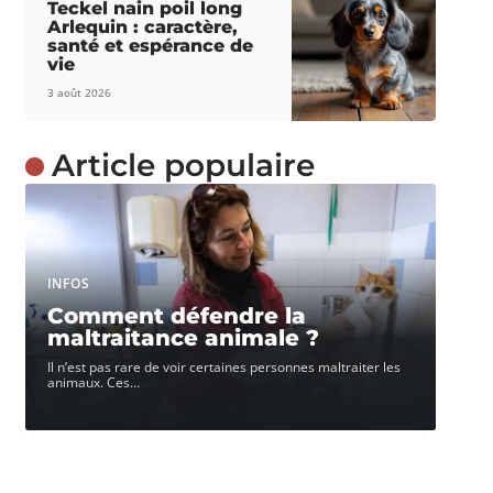
Teckel nain poil long
Arlequin : caractère,
santé et espérance de
vie
3 août 2026
Article populaire
INFOS
Comment défendre la
maltraitance animale ?
Il n’est pas rare de voir certaines personnes maltraiter les
animaux. Ces
…