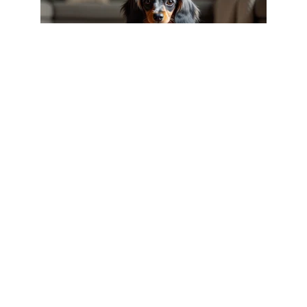
CHIENS
Teckel nain poil long Arlequin :
caractère, santé et espérance de vie
3 août 2026
Article populaire
INFOS
Comment défendre la
maltraitance animale ?
Il n’est pas rare de voir certaines personnes
maltraiter les animaux. Ces
…