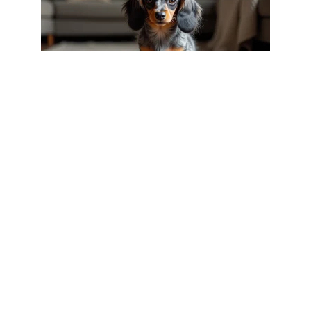
CHIENS
Teckel nain poil long Arlequin :
caractère, santé et espérance de vie
3 août 2026
Article populaire
INFOS
Comment défendre la
maltraitance animale ?
Il n’est pas rare de voir certaines personnes
maltraiter les animaux. Ces
…