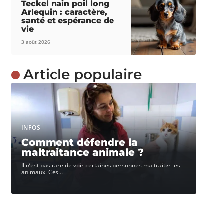
Teckel nain poil long
Arlequin : caractère,
santé et espérance de
vie
3 août 2026
Article populaire
INFOS
Comment défendre la
maltraitance animale ?
Il n’est pas rare de voir certaines personnes maltraiter les
animaux. Ces
…