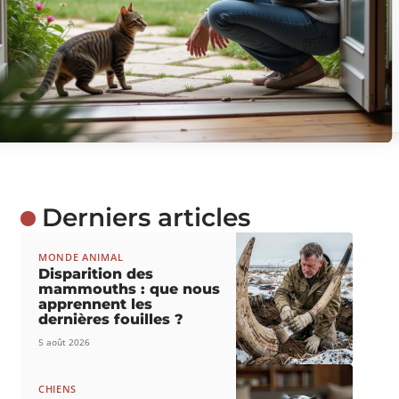
Derniers articles
MONDE ANIMAL
Disparition des
mammouths : que nous
apprennent les
dernières fouilles ?
5 août 2026
CHIENS