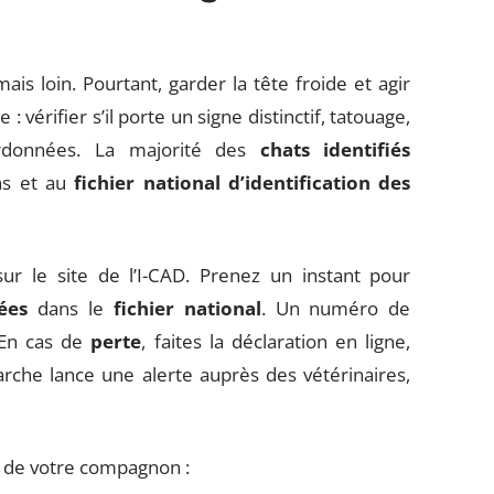
is loin. Pourtant, garder la tête froide et agir
érifier s’il porte un signe distinctif, tatouage,
ordonnées. La majorité des
chats identifiés
ons et au
fichier national d’identification des
ur le site de l’I-CAD. Prenez un instant pour
ées
dans le
fichier national
. Un numéro de
 En cas de
perte
, faites la déclaration en ligne,
rche lance une alerte auprès des vétérinaires,
té de votre compagnon :