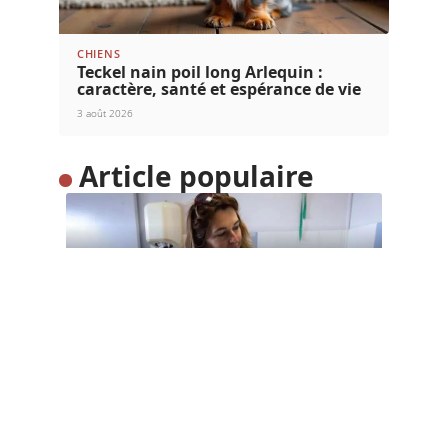
CHIENS
Teckel nain poil long Arlequin :
caractère, santé et espérance de vie
3 août 2026
Article populaire
INFOS
Comment défendre la
maltraitance animale ?
Il n’est pas rare de voir certaines personnes
maltraiter les animaux. Ces
…