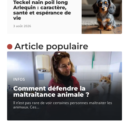
Teckel nain poil long
Arlequin : caractère,
santé et espérance de
vie
3 août 2026
Article populaire
INFOS
Comment défendre la
maltraitance animale ?
Il n’est pas rare de voir certaines personnes maltraiter les
animaux. Ces
…