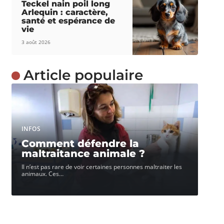
Teckel nain poil long
Arlequin : caractère,
santé et espérance de
vie
3 août 2026
Article populaire
INFOS
Comment défendre la
maltraitance animale ?
Il n’est pas rare de voir certaines personnes maltraiter les
animaux. Ces
…