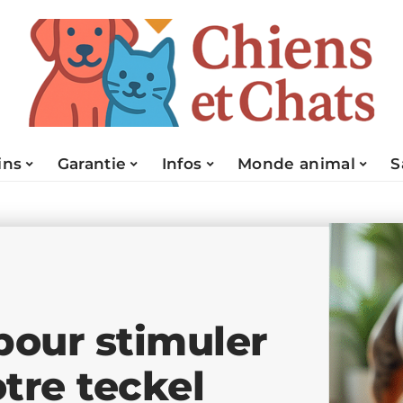
ins
Garantie
Infos
Monde animal
S
pour stimuler
otre teckel