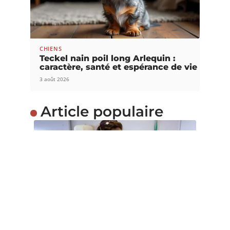
CHIENS
Teckel nain poil long Arlequin :
caractère, santé et espérance de vie
3 août 2026
Article populaire
INFOS
Comment défendre la
maltraitance animale ?
Il n’est pas rare de voir certaines personnes
maltraiter les animaux. Ces
…