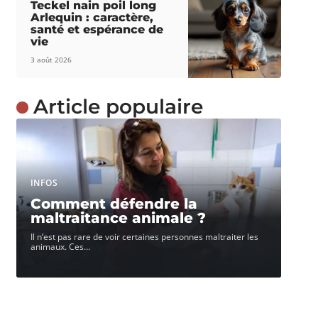
Teckel nain poil long
Arlequin : caractère,
santé et espérance de
vie
3 août 2026
Article populaire
INFOS
Comment défendre la
maltraitance animale ?
Il n’est pas rare de voir certaines personnes maltraiter les
animaux. Ces
…