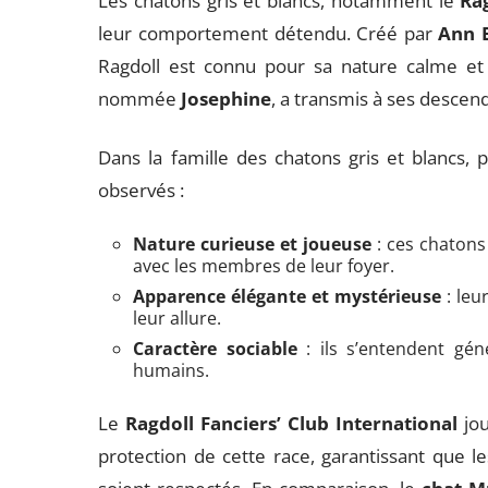
Les chatons gris et blancs, notamment le
Ra
leur comportement détendu. Créé par
Ann 
Ragdoll est connu pour sa nature calme et 
nommée
Josephine
, a transmis à ses descen
Dans la famille des chatons gris et blancs,
observés :
Nature curieuse et joueuse
: ces chatons
avec les membres de leur foyer.
Apparence élégante et mystérieuse
: leu
leur allure.
Caractère sociable
: ils s’entendent gén
humains.
Le
Ragdoll Fanciers’ Club International
jou
protection de cette race, garantissant que 